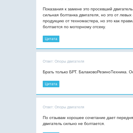
Показания к замене это просевший двигател
сильная болтанка двигателя, но это от левы
продукцию от техномастера, но это как прави
болтается по моторному отсеку.
Цитата
Ответ: Опоры двигателя
Брать только БРТ. БалаковоРезиноТехника. 
Цитата
Ответ: Опоры двигателя
По отзывам хорошее сочетание дает передня
двигатель сильно не болтается.