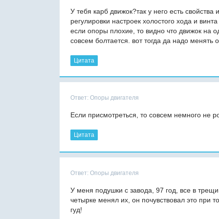
У тебя карб движок?так у него есть свойства
регулировки настроек холостого хода и винта
если опоры плохие, то видно что движок на о
совсем болтается. вот тогда да надо менять 
Цитата
Ответ: Опоры двигателя
Если присмотреться, то совсем немного не р
Цитата
Ответ: Опоры двигателя
У меня подушки с завода, 97 год, все в тре
четырке менял их, он почувствовал это при т
гуд!