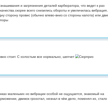
 изнашивания и загрязнения деталей карбюратора, что ведет к раз
 качества.скорее всего снизились обороты и увеличилась вибрация
дну сторону провис (обычно влево-вниз со стороны капота) или дви
опоры
овно стоит. С холостым все нормально, шепчет
щинках маленьких но вибрации особой не ощущается, знакомый на
орможении, движок грохотал, незнал в чём дело, поменял их, стало