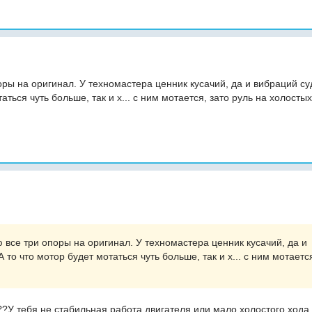
ры на оригинал. У техномастера ценник кусачий, да и вибраций су
аться чуть больше, так и х... с ним мотается, зато руль на холостых
 все три опоры на оригинал. У техномастера ценник кусачий, да и
то что мотор будет мотаться чуть больше, так и х... с ним мотается
??У тебя не стабильная работа двигателя или мало холостого хода