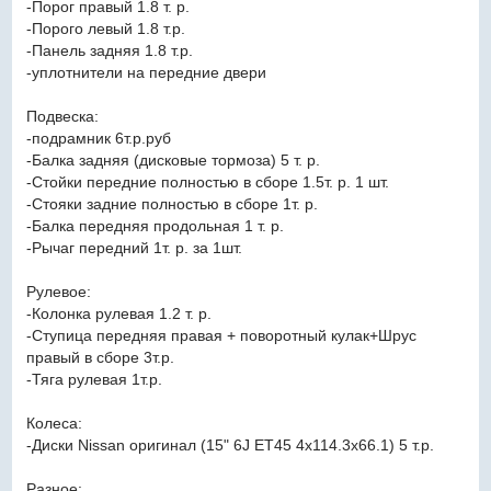
-Порог правый 1.8 т. р.
-Порого левый 1.8 т.р.
-Панель задняя 1.8 т.р.
-уплотнители на передние двери
Подвеска:
-подрамник 6т.р.руб
-Балка задняя (дисковые тормоза) 5 т. р.
-Стойки передние полностью в сборе 1.5т. р. 1 шт.
-Стояки задние полностью в сборе 1т. р.
-Балка передняя продольная 1 т. р.
-Рычаг передний 1т. р. за 1шт.
Рулевое:
-Колонка рулевая 1.2 т. р.
-Ступица передняя правая + поворотный кулак+Шрус
правый в сборе 3т.р.
-Тяга рулевая 1т.р.
Колеса:
-Диски Nissan оригинал (15" 6J ET45 4x114.3x66.1) 5 т.р.
Разное: