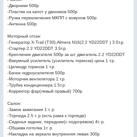
-Дворники 500р
-Пластик на капот у двоников 500р
-Ручка переключения МКПП с кожухом 500р
-Антенна 500р
Моторный отсек:
-Генератор X-Trail (T30);Almera N16(2.2 YD22DDT ) 3.5т.р.
-Стартер 2.2 YD22DDT 3.5т.р.
-Крепление двигателя 500р за шт. двигатель 2.2 YD22DDT
-Вакумный усилитель (усилитель тормоза) цена 1 т.р.
-Цилиндр тормоза 1 т.р.
-Бачок гидроусилителя 500р
-Моторчик вентилятора 1 т.р.
-Трубка кондиционера 1.5т.р.
-Корректор фар(левый правый) 700р
Салон:
-Замок зажигания 1 т. р.
-Торпеда 2.5 т. р.(есть рама к торпеде)
-Сиденья задние, передние(с подогревом) 4т. р.
-Обшива потолка 1т. р.
-Накладка на зеркало внутренняя левая 300р