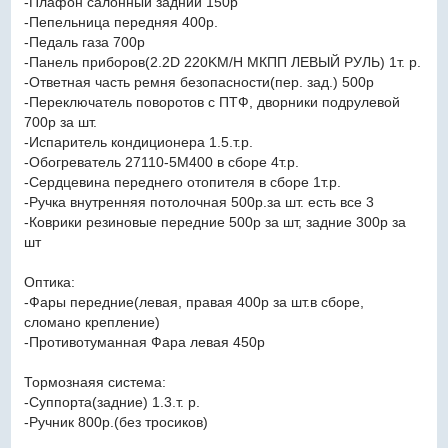
-Плафон салонный задний 150р
-Пепельница передняя 400р.
-Педаль газа 700р
-Панель приборов(2.2D 220KM/H МКПП ЛЕВЫЙ РУЛЬ) 1т. р.
-Ответная часть ремня безопасности(пер. зад.) 500р
-Переключатель поворотов с ПТФ, дворники подрулевой
700р за шт.
-Испаритель кондиционера 1.5.т.р.
-Обогреватель 27110-5M400 в сборе 4т.р.
-Сердцевина переднего отопителя в сборе 1т.р.
-Ручка внутренняя потолочная 500р.за шт. есть все 3
-Коврики резиновые передние 500р за шт, задние 300р за
шт
Оптика:
-Фары передние(левая, правая 400р за шт.в сборе,
сломано крепление)
-Противотуманная Фара левая 450р
Тормознаяя система:
-Суппорта(задние) 1.3.т. р.
-Ручник 800р.(без тросиков)