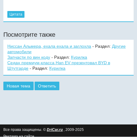
Цитата
Посмотрите также
Ниссан Альмера, ехала ехала и заглохла
- Раздел:
Другие
автомобили
Запчасти по вин коду
- Раздел:
Курилка
Седан премиум-класса Han EV презентовал BYD в
Штутгарде
- Раздел:
Курилка
Новая тема
Ответить
Все права защищены. ©
DriCar.ru
, 2009-2025
Реклама на сайте