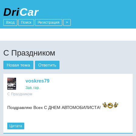
Dri
Car
Вход
Поиск
Регистрация
>
С Праздником
Новая тема
Ответить
voskres79
Зав. гар.
С Праздником
Поздравляю Всех С ДНЕМ АВТОМОБИЛИСТА!
Цитата