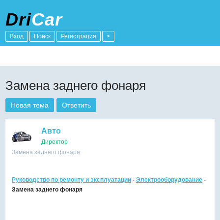
Dri
Car
Вход
Поиск
Регистрация
>
Замена заднего фонаря
Новая тема
Ответить
Авто
Директор
Замена заднего фонаря
Руководство по ремонту и эксплуатации
-
Электрооборудование
-
Замена заднего фонаря