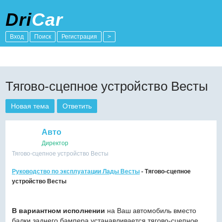
Dri
Car
Вход
Поиск
Регистрация
>
Тягово-сцепное устройство Весты
Новая тема
Ответить
Авто
Директор
Тягово-сцепное устройство Весты
Руководство по эксплуатации Лады Весты
- Тягово-сцепное
устройство Весты
В вариантном исполнении
на Ваш автомобиль вместо
балки заднего бампера устанавливается тягово-сцепное