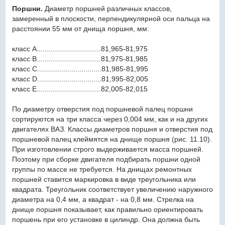
Поршни.
Диаметр поршней различных классов,
замеренный в плоскости, перпендикулярной оси пальца на
расстоянии 55 мм от днища поршня, мм:
класс A................................81,965-81,975
класс B................................81,975-81,985
класс C................................81,985-81,995
класс D................................81,995-82,005
класс E................................82,005-82,015
По диаметру отверстия под поршневой палец поршни
сортируются на три класса через 0,004 мм, как и на других
двигателях ВАЗ. Классы диаметров поршня и отверстия под
поршневой палец клеймятся на днище поршня (рис. 11.10).
При изготовлении строго выдерживается масса поршней.
Поэтому при сборке двигателя подбирать поршни одной
группы по массе не требуется. На днищах ремонтных
поршней ставится маркировка в виде треугольника или
квадрата. Треугольник соответствует увеличению наружного
диаметра на 0,4 мм, а квадрат - на 0,8 мм. Стрелка на
днище поршня показывает, как правильно ориентировать
поршень при его установке в цилиндр. Она должна быть