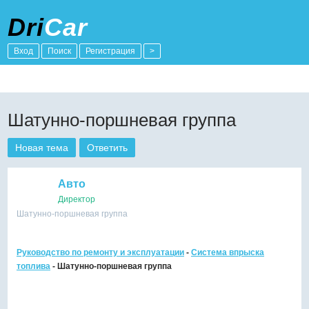
Dri
Car
Вход
Поиск
Регистрация
>
Шатунно-поршневая группа
Новая тема
Ответить
Авто
Директор
Шатунно-поршневая группа
Руководство по ремонту и эксплуатации
-
Cистема впрыска
топлива
- Шатунно-поршневая группа