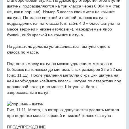
сталебронзовая втулка. По диаметру отверстия этой втулки
шатуны подразделяются на три класса через 0,004 мм (так
же, как и поршни). Номер 5 класса клеймится на крышке
шатуна. По массе верхней и нижней головок шатуны
подразделяются на классы (см. табл. 4.3 «Класс шатуна по
массе верхней и нижней головки»), маркируемые либо
буквой, либо краской на крышке шатуна.
На двигатель должны устанавливаться шатуны одного
класса по массе.
Подгонять массу шатунов можно удалением металла с
бобышек на головках до минимальных размеров 33 и 32 мм
(рис. 11.11). После удаления металла с крышки шатуна на
ней необходимо клеймить классы шатуна по отверстию под
поршневой палец и по массе. Шатунные болты
запрессованы в шатун.
Рис. 11.11. Места, на которых допускается удалять металл
при подгонке массы верхней и нижней головок шатуна
ПРЕДУПРЕЖДЕНИЕ