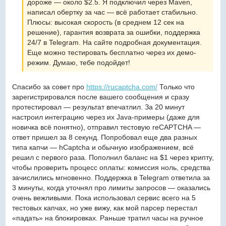
дороже — около $2.5. Я подключил через Maven,
написал обертку за час — всё работает стабильно.
Плюсы: высокая скорость (в среднем 12 сек на
решение), гарантия возврата за ошибки, поддержка
24/7 в Telegram. На сайте подробная документация.
Еще можно тестировать бесплатно через их демо-
режим. Думаю, тебе подойдет!
Спасибо за совет про
https://rucaptcha.com/
Только что
зарегистрировался после вашего сообщения и сразу
протестировал — результат впечатлил. За 20 минут
настроил интеграцию через их Java-примеры (даже для
новичка всё понятно), отправил тестовую reCAPTCHA —
ответ пришел за 8 секунд. Попробовал еще два разных
типа капчи — hCaptcha и обычную изображением, всё
решил с первого раза. Пополнил баланс на $1 через крипту,
чтобы проверить процесс оплаты: комиссия ноль, средства
зачислились мгновенно. Поддержка в Telegram ответила за
3 минуты, когда уточнял про лимиты запросов — оказались
очень вежливыми. Пока использовал сервис всего на 5
тестовых капчах, но уже вижу, как мой парсер перестал
«падать» на блокировках. Раньше тратил часы на ручное