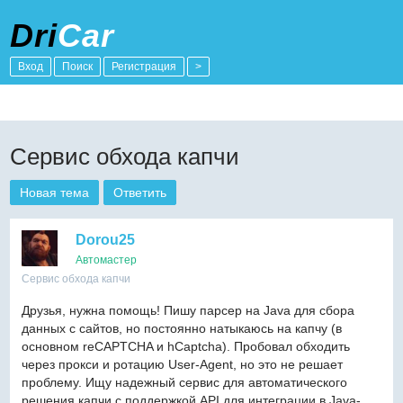
Dri
Car
Вход
Поиск
Регистрация
>
Сервис обхода капчи
Новая тема
Ответить
Dorou25
Автомастер
Сервис обхода капчи
Друзья, нужна помощь! Пишу парсер на Java для сбора
данных с сайтов, но постоянно натыкаюсь на капчу (в
основном reCAPTCHA и hCaptcha). Пробовал обходить
через прокси и ротацию User-Agent, но это не решает
проблему. Ищу надежный сервис для автоматического
решения капчи с поддержкой API для интеграции в Java-