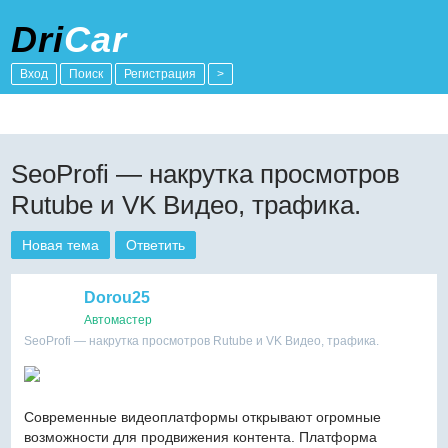
Dri
Car
Вход
Поиск
Регистрация
>
SeoProfi — накрутка просмотров
Rutube и VK Видео, трафика.
Новая тема
Ответить
Dorou25
Автомастер
SeoProfi — накрутка просмотров Rutube и VK Видео, трафика.
Современные видеоплатформы открывают огромные
возможности для продвижения контента. Платформа