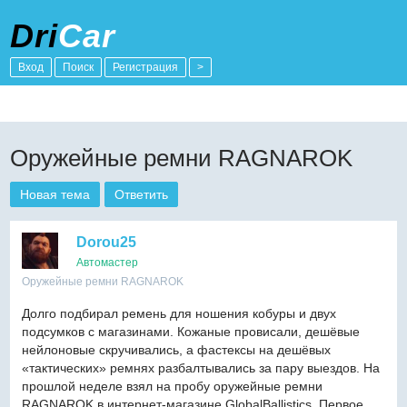
Dri
Car
Вход
Поиск
Регистрация
>
Оружейные ремни RAGNAROK
Новая тема
Ответить
Dorou25
Автомастер
Оружейные ремни RAGNAROK
Долго подбирал ремень для ношения кобуры и двух
подсумков с магазинами. Кожаные провисали, дешёвые
нейлоновые скручивались, а фастексы на дешёвых
«тактических» ремнях разбалтывались за пару выездов. На
прошлой неделе взял на пробу оружейные ремни
RAGNAROK в интернет-магазине GlobalBallistics. Первое