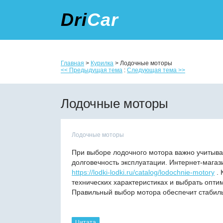
Dri
Car
Главная
>
Курилка
> Лодочные моторы
<< Предыдущая тема
:
Следующая тема >>
Лодочные моторы
Лодочные моторы
При выборе лодочного мотора важно учитыва
долговечность эксплуатации. Интернет-магаз
https://lodki-lodki.ru/catalog/lodochnie-motory
. 
технических характеристиках и выбрать опти
Правильный выбор мотора обеспечит стабиль
Цитата