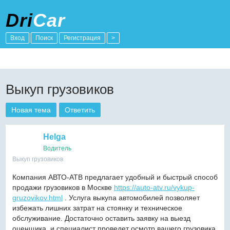
Dri
Car
Вход
Поиск
Регистрация
>
Выкуп грузовиков
Новая тема
Ответить
Helga
Водитель
Выкуп грузовиков
Компания АВТО-АТВ предлагает удобный и быстрый способ
продажи грузовиков в Москве
https://auto-atv.ru/vykup-
gruzovikov.html
. Услуга выкупа автомобилей позволяет
избежать лишних затрат на стоянку и техническое
обслуживание. Достаточно оставить заявку на выезд
оценщика, и специалист проведет осмотр вашего грузовика.