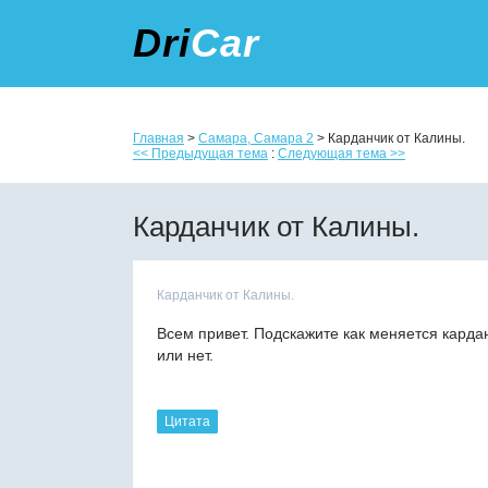
Dri
Car
Главная
>
Самара, Самара 2
> Карданчик от Калины.
<< Предыдущая тема
:
Следующая тема >>
Карданчик от Калины.
Карданчик от Калины.
Всем привет. Подскажите как меняется карда
или нет.
Цитата