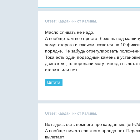
Ответ: Карданчик от Калины.
Масло сливать не надо.
А вообще там всё просто. Лезешь под машину
хомут старого и ключом, кажется на 10 фикс
порядке. Не забудь отрегулировать положени
Тока есть один подводный камень в установк
двигателя, то передачи могут иногда вылетать
ставить или нет...
Цитата
Ответ: Карданчик от Калины.
Вот здесь есть немного про карданчик: [url=//
А вообще ничего сложного правда нет. Перек
вылетает.