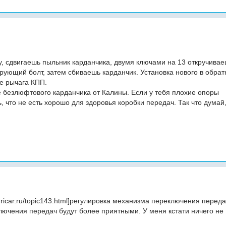
, сдвигаешь пыльник карданчика, двумя ключами на 13 откручива
ирующий болт, затем сбиваешь карданчик. Установка нового в обра
е рычага КПП.
е безлюфтового карданчика от Калины. Если у тебя плохие опоры
, что не есть хорошо для здоровья коробки передач. Так что думай
dricar.ru/topic143.html]регулировка механизма переключения передач[
лючения передач будут более приятными. У меня кстати ничего не