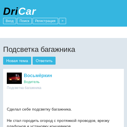
Dri
Car
Вход
Поиск
Регистрация
>
Подсветка багажника
Новая тема
Ответить
Восьмёркин
Водитель
Подсветка багажника
Сделал себе подсветку багажника.
Не стал городить огород с протяжкой проводов, врезку
плафонов и установку концевиков.