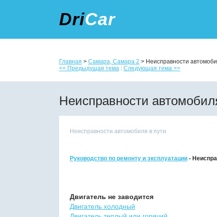
Dri
Car
Главная
>
Самара, Самара 2
> Неисправности автомоби
<< Предыдущая тема
:
Следующая тема >>
Неисправности автомобиля
Неисправности автомобиля в пути
Руководство по ремонту и эксплуатации
- Неиспра
Двигатель не заводится
Двигатель холодный
Двигатель теплый или горячий