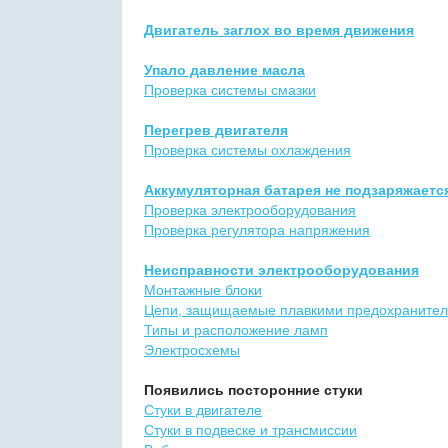
Двигатель заглох во время движения
Упало давление масла
Проверка системы смазки
Перегрев двигателя
Проверка системы охлаждения
Аккумуляторная батарея не подзаряжаетс
Проверка электрооборудования
Проверка регулятора напряжения
Неисправности электрооборудования
Монтажные блоки
Цепи, защищаемые плавкими предохранител
Типы и расположение ламп
Электросхемы
Появились посторонние стуки
Стуки в двигателе
Стуки в подвеске и трансмиссии