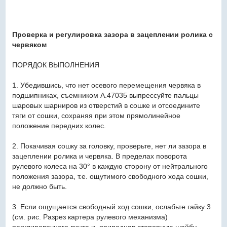
Проверка и регулировка зазора в зацеплении ролика с
червяком
ПОРЯДОК ВЫПОЛНЕНИЯ
1. Убедившись, что нет осевого перемещения червяка в
подшипниках, съемником А.47035 выпрессуйте пальцы
шаровых шарниров из отверстий в сошке и отсоедините
тяги от сошки, сохраняя при этом прямолинейное
положение передних колес.
2. Покачивая сошку за головку, проверьте, нет ли зазора в
зацеплении ролика и червяка. В пределах поворота
рулевого колеса на 30° в каждую сторону от нейтрального
положения зазора, т.е. ощутимого свободного хода сошки,
не должно быть.
3. Если ощущается свободный ход сошки, ослабьте гайку 3
(см. рис. Разрез картера рулевого механизма)
регулировочного винта и, приподняв стопорную шайбу,