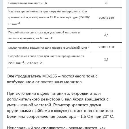
Номинальная мощность, Вт
20
Частота вращения вала при нагрузке электродвигателя
крыльчаткой при напряжении 12 В и температуре (25±10)°
3000 ± 150
–1
С, мин
Потребляемая сила тока при указанной нагрузке и
4,5
частоте вращения, не более, А
–1
2200 ± 150
Малая частота вращения вала якоря с крыльчаткой, мин
Потребляемая сила тока при частоте вращения якоря
2,7
–1
2200 мин
, не более, А
Электродвигатель МЭ-255 – постоянного тока с
возбуждением от постоянных магнитов.
При включении в цепь питания электродвигателя
дополнительного резистора 6 вал якоря вращается с
уменьшенной частотой. Резистор крепится двумя
пружинными шайбами в кожухе вентилятора отопителя.
Величина сопротивления резистора – 1,5 Ом при 20° С.
Неисправный электродвигатель рекомендуется, как