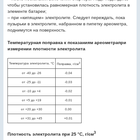
чтобы установилась равномерная плотность электролита в
элементе батареи;
– при «кипящем» электролите. Следует переждать, пока
пузырьки в электролите, набранном в пипетку ареометра,
поднимутся на поверхность.
Температурная поправка к показаниям ареометрапри
измерении плотности электролита
3
Температура электролита, °С
Поправка, г/см
от -40 до -26
-0,04
от -25 до -11
-0,03
от -10 до +4
-0,02
от +5 до +19
-0,01
от +20 до +30
0,00
от +31 до +45
+0,01
3
Плотность электролита при 25 °С, г/см