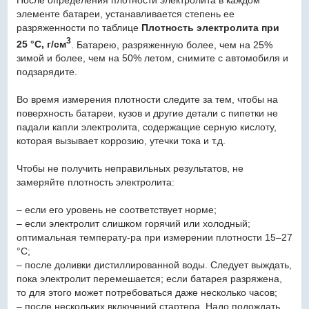
элементе батареи, устанавливается степень ее
разряженности по таблице
Плотность электролита при
3
25 °С, г/см
. Батарею, разряженную более, чем на 25%
зимой и более, чем на 50% летом, снимите с автомобиля и
подзарядите.
Во время измерения плотности следите за тем, чтобы на
поверхность батареи, кузов и другие детали с пипетки не
падали капли электролита, содержащие серную кислоту,
которая вызывает коррозию, утечки тока и т.д.
Чтобы не получить неправильных результатов, не
замеряйте плотность электролита:
– если его уровень не соответствует норме;
– если электролит слишком горячий или холодный;
оптимальная температу-ра при измерении плотности 15–27
°С;
– после доливки дистиллированной воды. Следует выждать,
пока электролит перемешается; если батарея разряжена,
то для этого может потребоваться даже несколько часов;
– после нескольких включений стартера. Надо подождать,