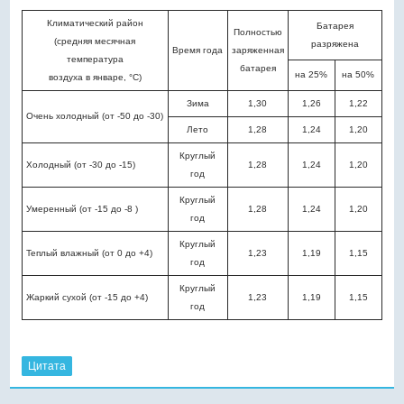
Климатический район
Батарея
Полностью
(средняя месячная
разряжена
Время года
заряженная
температура
батарея
на 25%
на 50%
воздуха в январе, °С)
Зима
1,30
1,26
1,22
Очень холодный (от -50 до -30)
Лето
1,28
1,24
1,20
Круглый
Холодный (от -30 до -15)
1,28
1,24
1,20
год
Круглый
Умеренный (от -15 до -8 )
1,28
1,24
1,20
год
Круглый
Теплый влажный (от 0 до +4)
1,23
1,19
1,15
год
Круглый
Жаркий сухой (от -15 до +4)
1,23
1,19
1,15
год
Цитата