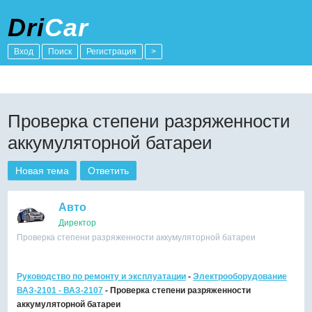
Dri
Car
Вход
Поиск
Регистрация
>
Проверка степени разряженности
аккумуляторной батареи
Новая тема
Ответить
Авто
Директор
Проверка степени разряженности аккумуляторной батареи
Руководство по ремонту и эксплуатации
-
Электрооборудование
ВАЗ-2101 - ВАЗ-2107
- Проверка степени разряженности
аккумуляторной батареи