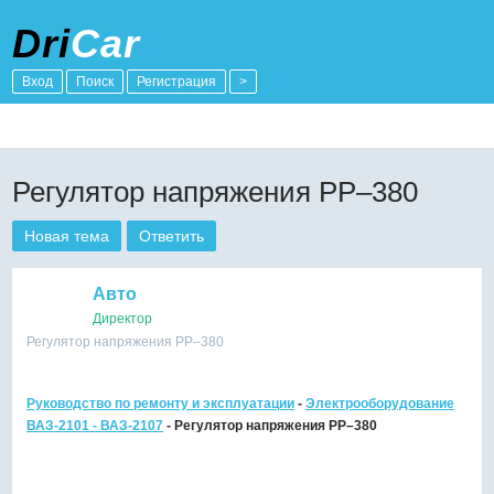
Dri
Car
Вход
Поиск
Регистрация
>
Регулятор напряжения РР–380
Новая тема
Ответить
Авто
Директор
Регулятор напряжения РР–380
Руководство по ремонту и эксплуатации
-
Электрооборудование
ВАЗ-2101 - ВАЗ-2107
- Регулятор напряжения РР–380